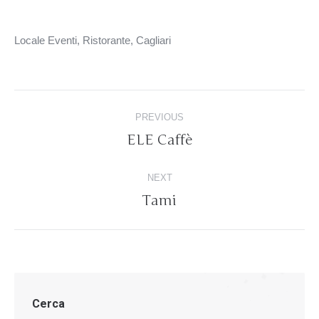
Locale Eventi, Ristorante, Cagliari
Album
PREVIOUS
navigation
ELE Caffè
Previous
album:
NEXT
Tami
Next
album:
Cerca